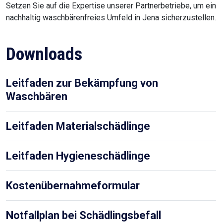
Rufen Sie uns jetzt an und
vereinbaren Sie einen Termin.
Unser Telefonteam rund um Marcus Wöll steht Ihnen bei
Fragen rund um die Schädlingsbekämpfung gerne zur
Verfügung. Rufen Sie uns für Ihre Anfrage gerne direkt an
oder schicken Sie uns Bilder vom Befall per E-Mail oder
WhatsApp, um eine unverbindliche Ersteinschätzung von
unseren Experten zu erhalten.
01579-2505200
BERATUNG PER WHATSAPP