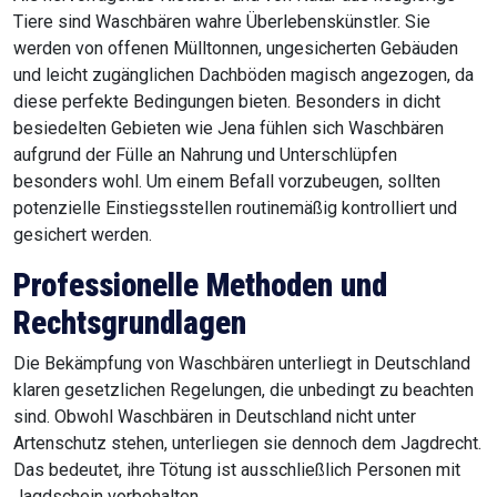
nachhaltige Vorbeugung eine zentrale Rolle.
Da Waschbären äußerst anpassungsfähig und intelligent
sind, erfordert ihre Bekämpfung spezielles Wissen und
Erfahrung, um dauerhaft erfolgreich zu sein. Nur ein
qualifizierter Experte kann exakt beurteilen, welche Methode
in der jeweiligen Situation am erfolgversprechendsten ist,
während gleichzeitig alle tierschutzrechtlichen
Bestimmungen eingehalten werden.
Da die Tiere auch nach einer erfolgreichen Vergrämung oft
versuchen, in ihr altes Revier zurückzukehren oder neue
Wege zu finden, sind kontinuierliche Nachkontrollen
entscheidend, um eine erneute Ansiedlung zu verhindern.
Ein professionelles Konzept beinhaltet daher immer auch
eine ausführliche Beratung zur Eigenvorsorge. So lernen Sie,
wie Sie potenzielle Anziehungspunkte – beispielsweise
offene Mülltonnen oder ungesicherte Zugänge am Gebäude
– selbst beseitigen können. So lassen sich materielle