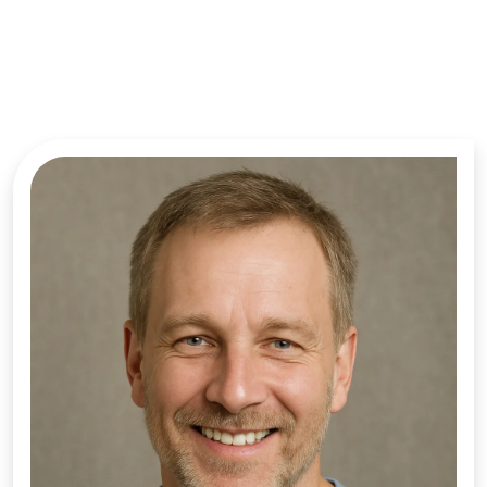
Facebook
X
LinkedIn
YouTube
© 2025 WWW.CMB-KAMMERJAEGER.DE | ALLE RECHTE
VORBEHALTEN.
5,0 / 5
bei 342 Facebook-
Bewertungen
Bewertungen
ansehen →