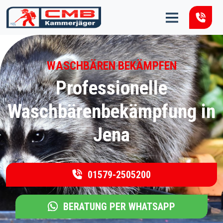
Zum Inhalt springen
WASCHBÄREN BEKÄMPFEN
Professionelle
Waschbärenbekämpfung in
Jena
01579-2505200
BERATUNG PER WHATSAPP