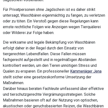
Schäden ebenso vermeiden wie Gesundheitsrisiken für alle
Bewohner.
Setzen Sie auf die Expertise unserer Partnerbetriebe, um ein
nachhaltig waschbärenfreies Umfeld in Jena sicherzustellen.
Downloads
Leitfaden zur Bekämpfung von
Waschbären
Leitfaden Materialschädlinge
Leitfaden Hygieneschädlinge
Kostenübernahmeformular