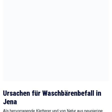
und tierschutzgerechte Vergrämungsstrategien. Solche
Maßnahmen basieren oft auf der Nutzung von optischen,
akustischen oder geruchsbasierten Reizen, die Waschbären
vertreiben, ohne sie zu verletzen. Eine professionelle
Vorgehensweise sichert somit nicht nur nachhaltigen Erfolg
bei der Waschbärenabwehr, sondern sorgt auch für die
Einhaltung sämtlicher rechtlicher und tierschutzrelevanter
Vorgaben.
Fazit: Nachhaltiger Schutz vor
Waschbären in Jena
Eine effektive Waschbärenbekämpfung basiert auf
bewährten Strategien, fachlicher Kompetenz und
konsequenter Umsetzung. Dabei spielen sowohl sofortige
Maßnahmen zur Abwehr und Absicherung als auch