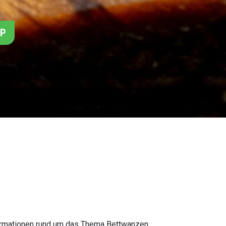
PP
formationen rund um das Thema Bettwanzen