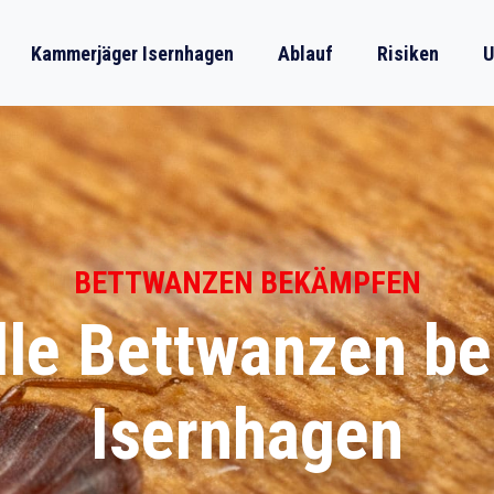
Kammerjäger Isernhagen
Ablauf
Risiken
U
BETTWANZEN BEKÄMPFEN
lle Bettwanzen b
Isernhagen