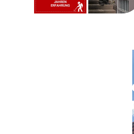
Rufen Sie uns j
und vereinbare
einen Termin.