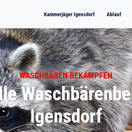
Kammerjäger Igensdorf
Ablauf
WASCHBÄREN BEKÄMPFEN
lle Waschbärenb
Igensdorf