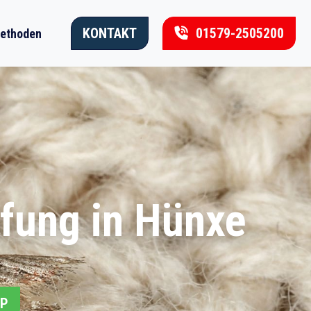
KONTAKT
01579-2505200
ethoden
fung in Hünxe
PP