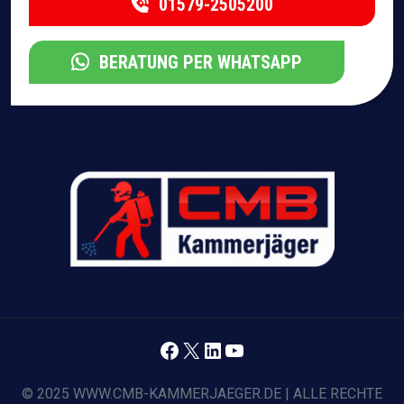
01579-2505200
BERATUNG PER WHATSAPP
Facebook
X
LinkedIn
YouTube
© 2025 WWW.CMB-KAMMERJAEGER.DE | ALLE RECHTE