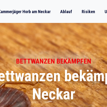
Kammerjäger Horb am Neckar
Ablauf
Risiken
U
BETTWANZEN BEKÄMPFEN
Bettwanzen bekäm
Neckar