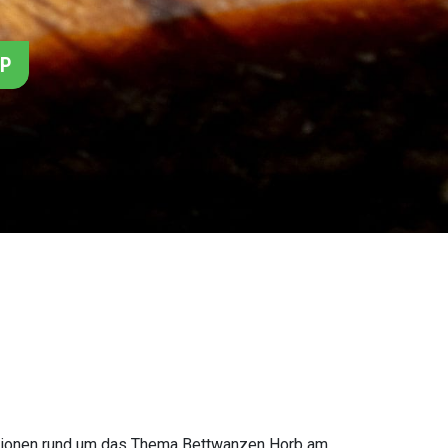
PP
mationen rund um das Thema Bettwanzen Horb am