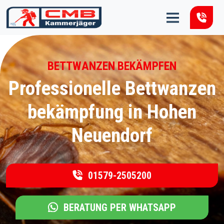
Zum Inhalt springen
BETTWANZEN BEKÄMPFEN
Professionelle Bettwanzen
bekämpfung in Hohen
Neuendorf
01579-2505200
BERATUNG PER WHATSAPP