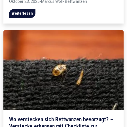
Oktober 23, 2025
•
Marcus Wöll
• Bettwanzen
Weiterlesen
Wo verstecken sich Bettwanzen bevorzugt? –
Verstecke erkennen mit Checkliste zur