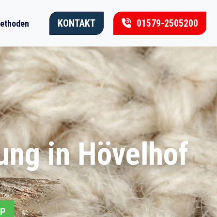
KONTAKT
01579-2505200
ethoden
ung in Hövelhof
PP