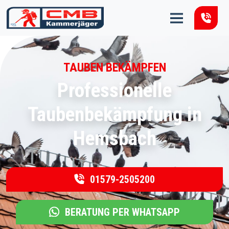
Zum Inhalt springen
TAUBEN BEKÄMPFEN
Professionelle
Taubenbekämpfung in
Hemsbach
01579-2505200
BERATUNG PER WHATSAPP