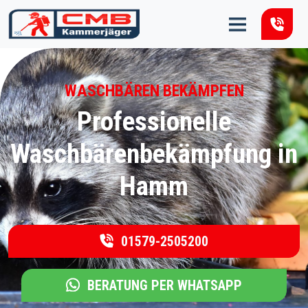
Zum Inhalt springen
WASCHBÄREN BEKÄMPFEN
Professionelle
Waschbärenbekämpfung in
Hamm
01579-2505200
BERATUNG PER WHATSAPP