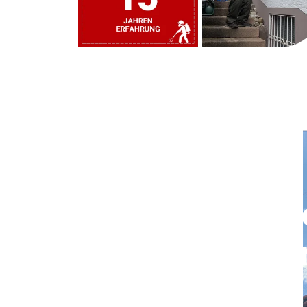
Rufen Sie uns j
und vereinbare
einen Termin.