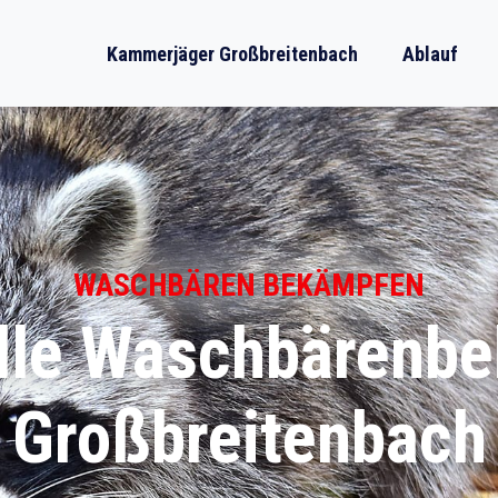
Kammerjäger Großbreitenbach
Ablauf
WASCHBÄREN BEKÄMPFEN
lle Waschbärenb
Großbreitenbach