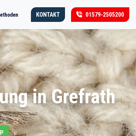
KONTAKT
01579-2505200
ethoden
ung in Grefrath
PP