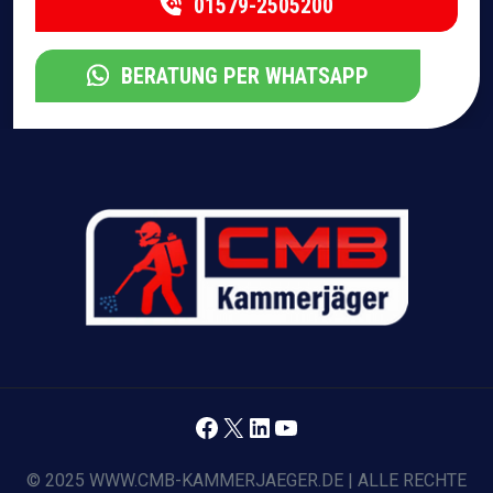
01579-2505200
BERATUNG PER WHATSAPP
Facebook
X
LinkedIn
YouTube
© 2025 WWW.CMB-KAMMERJAEGER.DE | ALLE RECHTE