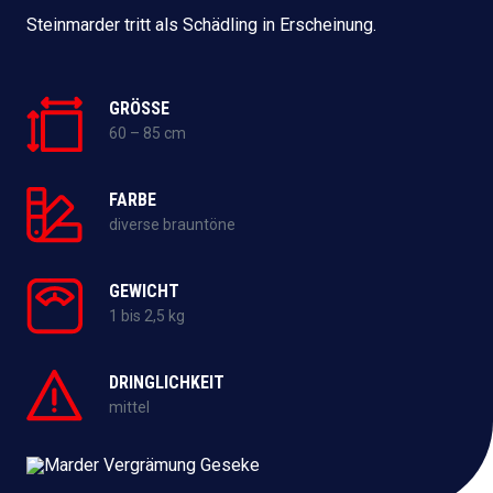
Steinmarder tritt als Schädling in Erscheinung.
GRÖSSE
60 – 85 cm
FARBE
diverse brauntöne
GEWICHT
1 bis 2,5 kg
DRINGLICHKEIT
mittel