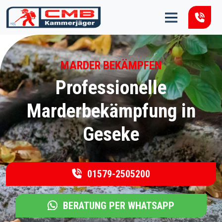
Zum Inhalt springen
MARDER BEKÄMPFEN
Professionelle
Marderbekämpfung in
Geseke
01579-2505200
BERATUNG PER WHATSAPP