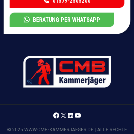
01579-2505200
BERATUNG PER WHATSAPP
Facebook
X
LinkedIn
YouTube
© 2025 WWW.CMB-KAMMERJAEGER.DE | ALLE RECHTE