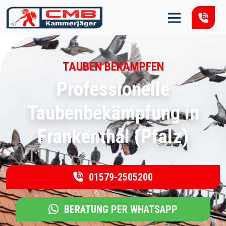
Zum Inhalt springen
TAUBEN BEKÄMPFEN
Professionelle
Taubenbekämpfung in
Frankenthal (Pfalz)
01579-2505200
BERATUNG PER WHATSAPP