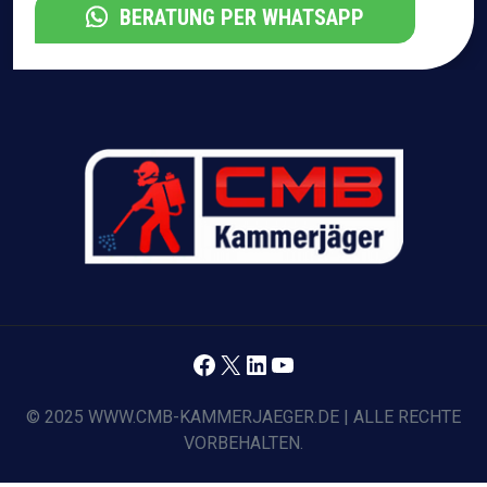
BERATUNG PER WHATSAPP
Facebook
X
LinkedIn
YouTube
© 2025 WWW.CMB-KAMMERJAEGER.DE | ALLE RECHTE
VORBEHALTEN.