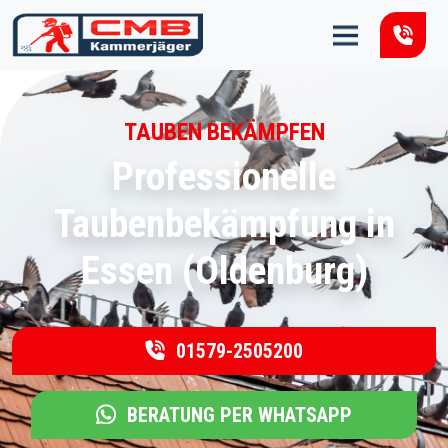
Zum Inhalt springen
TAUBEN BEKÄMPFEN
Professionelle
Taubenbekämpfung in
Essen (Oldenburg)
01579-2505200
BERATUNG PER WHATSAPP