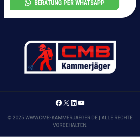
BERATUNG PER WHATSAPP
Facebook
X
LinkedIn
YouTube
© 2025 WWW.CMB-KAMMERJAEGER.DE | ALLE RECHTE
VORBEHALTEN.