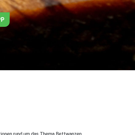
PP
mationen rund um das Thema Bettwanzen