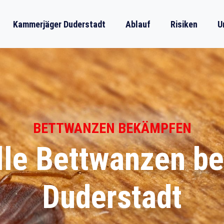
Kammerjäger Duderstadt
Ablauf
Risiken
U
BETTWANZEN BEKÄMPFEN
lle Bettwanzen b
Duderstadt