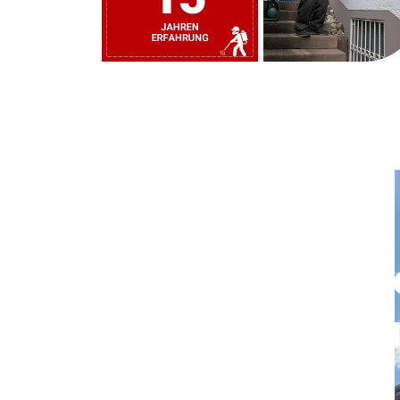
Rufen Sie uns j
und vereinbare
einen Termin.