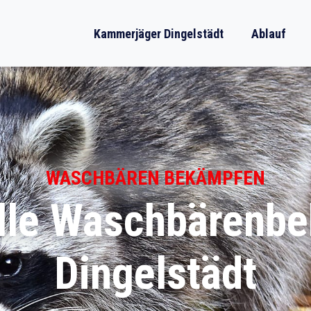
Kammerjäger Dingelstädt
Ablauf
WASCHBÄREN BEKÄMPFEN
lle Waschbärenb
Dingelstädt