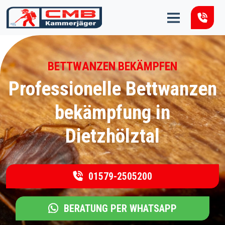
Zum Inhalt springen
BETTWANZEN BEKÄMPFEN
Professionelle Bettwanzen
bekämpfung in
Dietzhölztal
01579-2505200
BERATUNG PER WHATSAPP