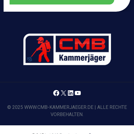
Facebook
X
LinkedIn
YouTube
© 2025 WWW.CMB-KAMMERJAEGER.DE | ALLE RECHTE
VORBEHALTEN.