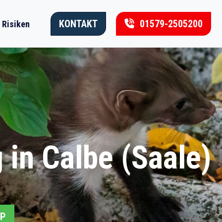
KONTAKT
01579-2505200
Risiken
in Calbe (Saale)
PP