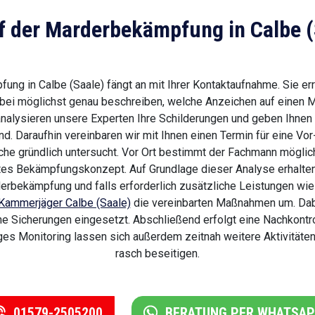
f der Marderbekämpfung in Calbe (
ng in Calbe (Saale) fängt an mit Ihrer Kontaktaufnahme. Sie err
bei möglichst genau beschreiben, welche Anzeichen auf einen M
nalysieren unsere Experten Ihre Schilderungen und geben Ihnen 
ind. Daraufhin vereinbaren wir mit Ihnen einen Termin für eine Vo
che gründlich untersucht. Vor Ort bestimmt der Fachmann mög
mmtes Bekämpfungskonzept. Auf Grundlage dieser Analyse erhalt
bekämpfung und falls erforderlich zusätzliche Leistungen wie 
Kammerjäger Calbe (Saale)
die vereinbarten Maßnahmen um. Dabe
he Sicherungen eingesetzt. Abschließend erfolgt eine Nachkontr
iges Monitoring lassen sich außerdem zeitnah weitere Aktivitä
rasch beseitigen.
01579-2505200
BERATUNG PER WHATSA