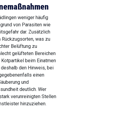
ienemaßnahmen
dlingen weniger häufig
fgrund von Parasiten wie
sgefahr dar. Zusätzlich
en Rückzugsorten, was zu
hter Belüftung zu
lecht gelüfteten Bereichen
 Kotpartikel beim Einatmen
 deshalb den Hinweis, bei
gegebenenfalls einen
 Säuberung und
esundheit deutlich. Wer
 stark verunreinigten Stellen
nstleister hinzuziehen.