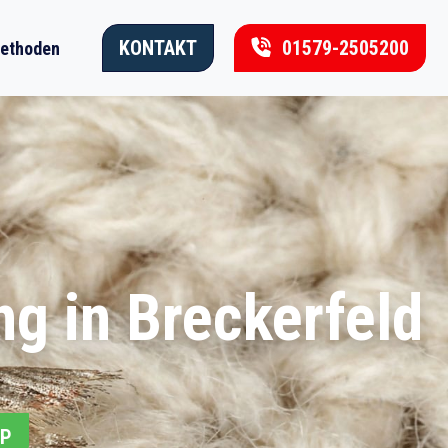
KONTAKT
01579-2505200
ethoden
g in Breckerfeld
PP