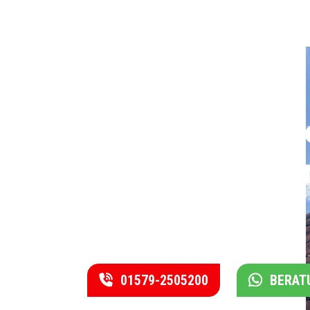
Rufen Sie uns j
und vereinbare
einen Termin.
01579-2505200
BERAT