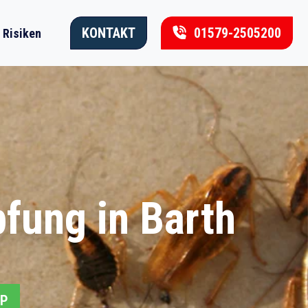
KONTAKT
01579-2505200
Risiken
fung in Barth
PP