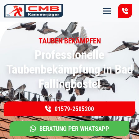
Zum Inhalt springen
TAUBEN BEKÄMPFEN
Professionelle
Taubenbekämpfung in Bad
Fallingbostel
01579-2505200
BERATUNG PER WHATSAPP