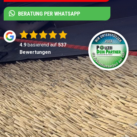
BERATUNG PER WHATSAPP
4.9
basierend auf
537
Bewertungen